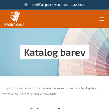
Pondělí až pátek 9:00-12:00 13:30-16:00
Katalog barev
***upozorňujeme že zobrazovaná barva se může lišit dle displeje
zařízení na kterém si vzorky zobrazíte