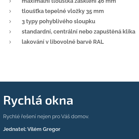
maximální tloušťka zasklení 46 mm
tloušťka tepelné vložky 35 mm
3 typy pohyblivého sloupku
standardní, centrální nebo zapuštěná klika
lakování v libovolné barvě RAL
Rychlá okna
Rychlé řešení nejen pro Váš domov.
Jednatel: Vilém Gregor