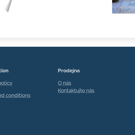
tion
Prodejna
policy
O nás
Kontaktujte nás
nd conditions