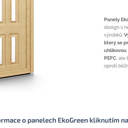
Panely E
design s n
výrobků.
V
který se p
uhlíkovou 
PEFC
, ale
oproti běž
ormace o panelech EkoGreen kliknutím na