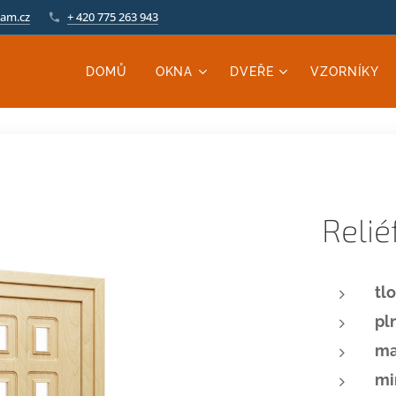
am.cz
+ 420 775 263 943
DOMŮ
OKNA
DVEŘE
VZORNÍKY
Relié
tl
pl
ma
mi