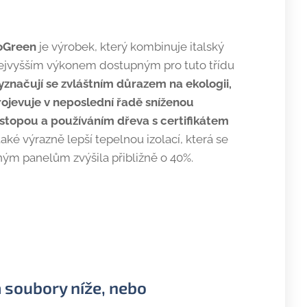
koGreen
je výrobek, který kombinuje italský
ejvyšším výkonem dostupným pro tuto třídu
yznačují se zvláštním důrazem na ekologii,
rojevuje v neposlední řadě sníženou
stopou a používáním dřeva s certifikátem
 také výrazně lepší tepelnou izolací, která se
ným panelům zvýšila přibližně o 40%.
 soubory níže, nebo